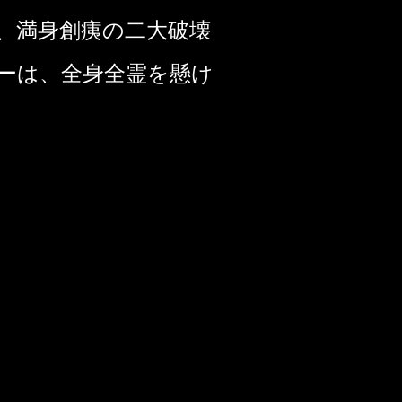
、満身創痍の二大破壊
ーは、全身全霊を懸け