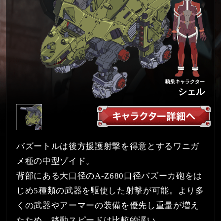
騎乗キャラクター
シェル
バズートルは後方援護射撃を得意とするワニガ
メ種の中型ゾイド。
背部にある大口径のA-Z680口径バズーカ砲をは
じめ5種類の武器を駆使した射撃が可能。より多
くの武器やアーマーの装備を優先し重量が増え
たため、移動スピードは比較的遅い。