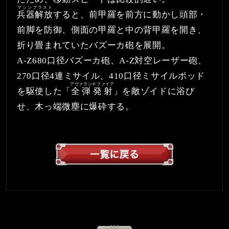
マシンブラスト
兵器解放
すると、前甲羅を前方に動かし頭部・
前脚を防御、側面の甲羅と中の背甲羅を開き、
折り畳まれていたバズーカ砲を展開。
A-Z680口径バズーカ砲、A-Z対空レーザー砲、
270口径4連ミサイル、410口径ミサイルポッド
アヴァランチファイア
を駆使した「
全弾発射
」を敵ゾイドに浴び
せ、木っ端微塵に爆砕する。
一覧へ