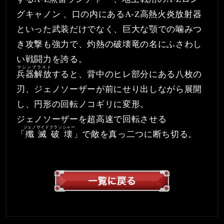
グキャノン 、口の内にあるA-Z高熱火炎放射器
といった武装だけでなく、巨大な顎での噛みつ
き攻撃も強力で、灼熱の破壊竜の名にふさわし
い戦闘力を誇る。
マシンブラスト
兵器解放
すると、背中のヒレ部分にある八枚の
刃、ジェノソーザーが前にせり出しながら展開
し、円形の回転ノコギリに変形。
ジェノソーザーを超高速で回転させる
ジェノサイドクラッシャー
「
殲滅破壊
」で敵を真っ二つに断ち切る。
一覧へ