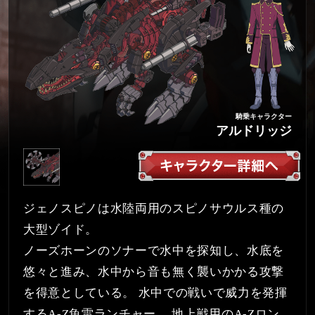
騎乗キャラクター
アルドリッジ
ジェノスピノは水陸両用のスピノサウルス種の
大型ゾイド。
ノーズホーンのソナーで水中を探知し、水底を
悠々と進み、水中から音も無く襲いかかる攻撃
を得意としている。 水中での戦いで威力を発揮
するA-Z魚雷ランチャー 、地上戦用のA-Zロン