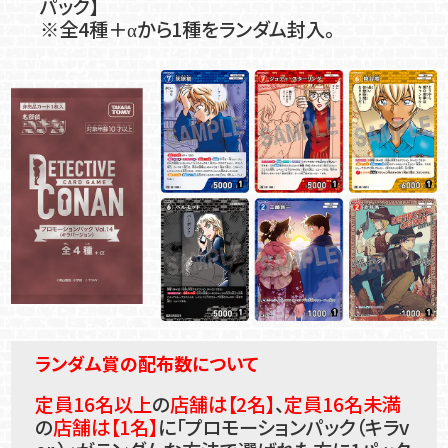
パック】
※全4種＋αから1種をランダム封入。
ランダム賞の配布数について
定員16名以上
の
店舗は【2名】
、
定員16名未満
の
店舗は【1名】
に「プロモーションパック（キラv