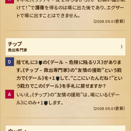
けて！”で
護衛
を得るのは場に出た後であり、エグザー
トで場に出すことはできません。
（2026.05.01更新）
チップ
救出専門家
捨て札に３
の《デール – 危険に陥るリス》がありま
す。《チップ – 救出専門家》の“友情の援助”という能
力で《デール》を+１
して、“ここにいたんだね！”とい
う能力でこの《デール》を手札に戻せますか？
いいえ。《チップ》の“友情の援助”は、場にいる《デー
ル》にのみ+１
します。
（2026.05.01更新）