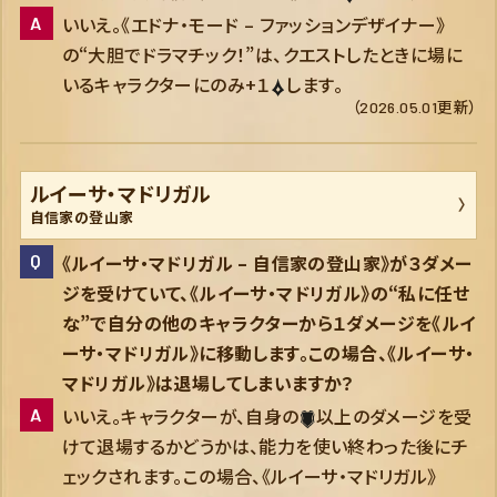
いいえ。《エドナ・モード – ファッションデザイナー》
の“大胆でドラマチック！”は、クエストしたときに場に
いるキャラクターにのみ+１
します。
（2026.05.01更新）
ルイーサ・マドリガル
自信家の登山家
《ルイーサ・マドリガル – 自信家の登山家》が３ダメー
ジを受けていて、《ルイーサ・マドリガル》の“私に任せ
な”で自分の他のキャラクターから１ダメージを《ルイ
ーサ・マドリガル》に移動します。この場合、《ルイーサ・
マドリガル》は退場してしまいますか？
いいえ。キャラクターが、自身の
以上のダメージを受
けて退場するかどうかは、能力を使い終わった後にチ
ェックされます。この場合、《ルイーサ・マドリガル》