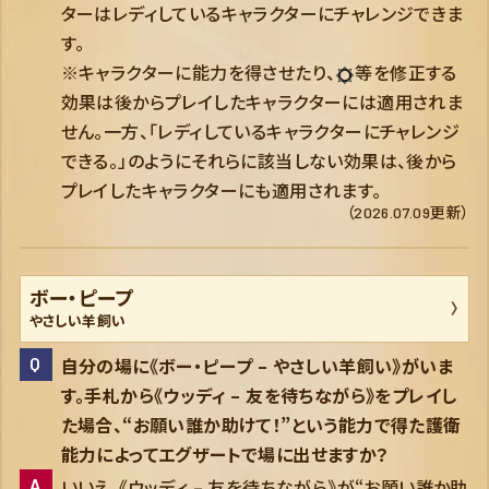
ターはレディしているキャラクターにチャレンジできま
す。
※キャラクターに能力を得させたり、
等を修正する
効果は後からプレイしたキャラクターには適用されま
せん。一方、「レディしているキャラクターにチャレンジ
できる。」のようにそれらに該当しない効果は、後から
プレイしたキャラクターにも適用されます。
（2026.07.09更新）
ボー・ピープ
やさしい羊飼い
自分の場に《ボー・ピープ – やさしい羊飼い》がいま
す。手札から《ウッディ – 友を待ちながら》をプレイし
た場合、“お願い誰か助けて！”という能力で得た
護衛
能力によってエグザートで場に出せますか？
いいえ。《ウッディ – 友を待ちながら》が“お願い誰か助