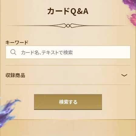
カードQ&A
キーワード
収録商品
すべて
ここからはじまる！スタートデッキ 家族のきずな
ＴＨＥ ＦＩＲＳＴ ＣＨＡＰＴＥＲ 物語のはじまり
検索する
ＲＩＳＥ ＯＦ ＴＨＥ ＦＬＯＯＤＢＯＲＮ フラッドボーンの渾沌
ＩＮＴＯ ＴＨＥ ＩＮＫＬＡＮＤＳ インクランド探訪
ＵＲＳＵＬＡ’Ｓ ＲＥＴＵＲＮ 逆襲のアースラ
ＳＨＩＭＭＥＲＩＮＧ ＳＫＩＥＳ 星々の輝き
ＡＺＵＲＩＴＥ ＳＥＡ 大いなるアズライト
ＡＲＣＨＡＺＩＡＳ ＩＳＬＡＮＤ アーケイジアと魔法の島