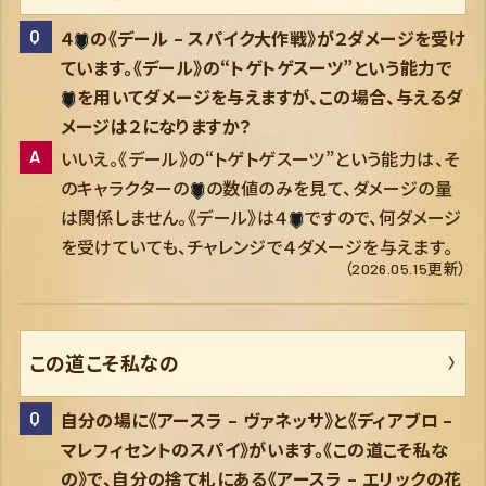
４
の《デール – スパイク大作戦》が２ダメージを受け
ています。《デール》の“トゲトゲスーツ”という能力で
を用いてダメージを与えますが、この場合、与えるダ
メージは２になりますか？
いいえ。《デール》の“トゲトゲスーツ”という能力は、そ
のキャラクターの
の数値のみを見て、ダメージの量
は関係しません。《デール》は４
ですので、何ダメージ
を受けていても、チャレンジで４ダメージを与えます。
（2026.05.15更新）
この道こそ私なの
自分の場に《アースラ – ヴァネッサ》と《ディアブロ –
マレフィセントのスパイ》がいます。《この道こそ私な
の》で、自分の捨て札にある《アースラ – エリックの花