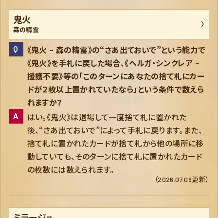
鬼火
森の精霊
《鬼火 – 森の精霊》の“さあ出ておいで”という能力で
《鬼火》を手札に戻した場合、《ヘルガ・シンクレア –
援護不要》等の「このターンにあなたの捨て札にカー
ドが２枚以上置かれていたなら」という条件で数えら
れますか？
はい。《鬼火》は退場して一度捨て札に置かれた
後、“さあ出ておいで”によって手札に戻ります。また、
捨て札に置かれたカードが捨て札から他の場所に移
動していても、そのターンに捨て札に置かれたカード
の枚数には数えられます。
（2026.07.09更新）
ミラージュ