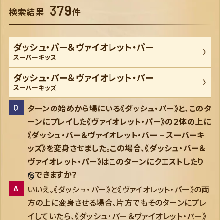
ＲＥＩＧＮ ＯＦ ＪＡＦＡＲ ジャファーの王権
379
ＷＩＬＤＳ ＵＮＫＮＯＷＮ 未知なる彼方へ！
検索結果
件
ＡＴＴＡＣＫ ＯＦ ＴＨＥ ＶＩＮＥ! ヴァインズ・アタック！
キュレーターズ・ライブラリー WHISPERS IN THE WELL
ここからはじまる！スタートデッキ 氷上の大冒険！
ダッシュ・パー＆ヴァイオレット・パー
FABLED 物語のおもいで 特別プロモーションパックvol.2
スーパーキッズ
ダッシュ・パー＆ヴァイオレット・パー
スーパーキッズ
ターンの始めから場にいる《ダッシュ・パー》と、このタ
ーンにプレイした《ヴァイオレット・パー》の２体の上に
《ダッシュ・パー＆ヴァイオレット・パー – スーパーキ
ッズ》を変身させました。この場合、《ダッシュ・パー＆
ヴァイオレット・パー》はこのターンにクエストしたり
できますか？
いいえ。《ダッシュ・パー》と《ヴァイオレット・パー》の両
方の上に変身させる場合、片方でもそのターンにプレ
イしていたら、《ダッシュ・パー＆ヴァイオレット・パー》