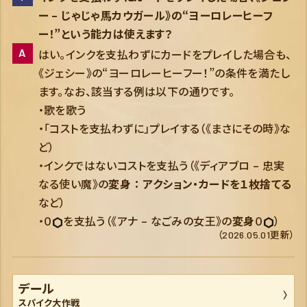
ー – じゃじゃ馬カウガール》の“ヨーロレーヒーフ
ー！”という能力は使えます？
はい。インクを支払わずにカードをプレイした場合も、
《ジェシー》の“ヨーロレーヒーフー！”の条件を満たし
ます。なお、該当する例は以下の通りです。
・歌を歌う
・「コストを支払わずに」プレイする（《まさにその時》な
ど）
・インクではないコストを支払う（《ディアブロ – 忠実
なる使い魔》の
変身 ： アクション・カードを１枚捨てる
など）
・０
を支払う（《アナ – なごみの女王》の
変身
０
）
（2026.05.01更新）
デール
スパイク大作戦