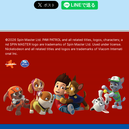
©2026 Spin Master Ltd. PAW PATROL and all related titles, logos, characters; a
nd SPIN MASTER logo are trademarks of Spin Master Ltd. Used under license.
Nickelodeon and all related titles and logos are trademarks of Viacom Internati
onal Inc.