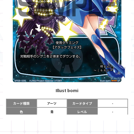
Illust
bomi
カード種類
アーツ
カードタイプ
-
色
青
レベル
-
グロウコスト
-
コスト
《青》×３
リミット
-
パワー
-