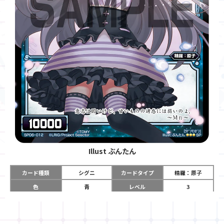
Illust
ぶんたん
カード種類
シグニ
カードタイプ
精羅：原子
色
青
レベル
3
グロウコスト
-
コスト
-
リミット
-
パワー
10000