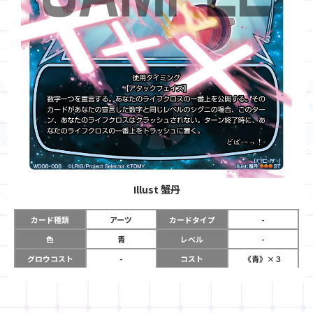
Illust
蟹丹
カード種類
アーツ
カードタイプ
-
色
青
レベル
-
グロウコスト
-
コスト
《青》×３
リミット
-
パワー
-
限定条件
-
使用タイミング
アタックフェイズ