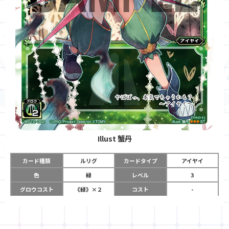
Illust
蟹丹
カード種類
ルリグ
カードタイプ
アイヤイ
色
緑
レベル
3
グロウコスト
《緑》×２
コスト
-
リミット
8
パワー
-
チーム
-
コイン
-