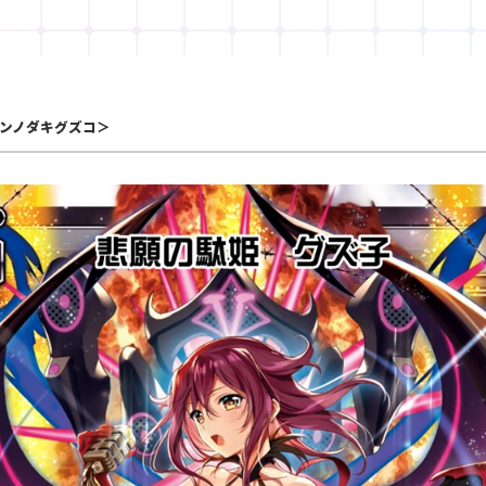
ンノダキグズコ＞