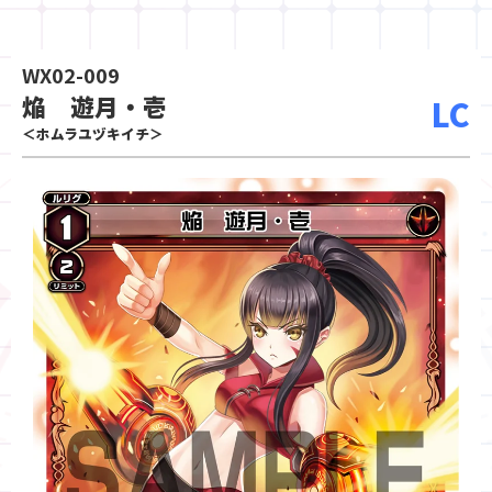
WX02-009
焔 遊月・壱
LC
＜ホムラユヅキイチ＞