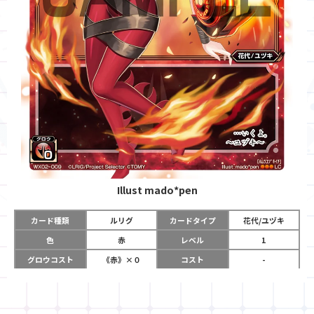
Illust
mado*pen
カード種類
ルリグ
カードタイプ
花代/ユヅキ
色
赤
レベル
1
グロウコスト
《赤》×０
コスト
-
リミット
2
パワー
-
チーム
-
コイン
-