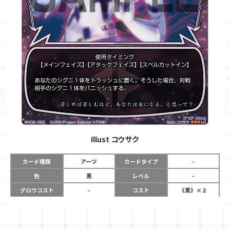
Illust
コウサク
カード種類
アーツ
カードタイプ
-
色
黒
レベル
-
グロウコスト
-
コスト
《黒》×２
リミット
-
パワー
-
限定条件
-
使用タイミング
メインフェイズ
アタックフェイズ