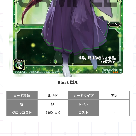
Illust
単ル
カード種類
ルリグ
カードタイプ
アン
色
緑
レベル
1
グロウコスト
《緑》×０
コスト
-
リミット
2
パワー
-
チーム
-
コイン
-