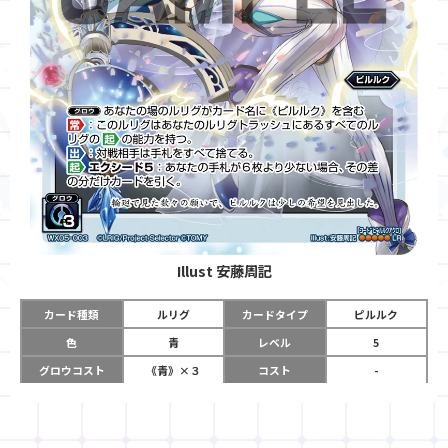
Illust
安藤周記
カード種類
ルリグ
カードタイプ
ピルルク
色
青
レベル
5
グロウコスト
《青》×３
コスト
-
リミット
12
パワー
-
チーム
-
コイン
-