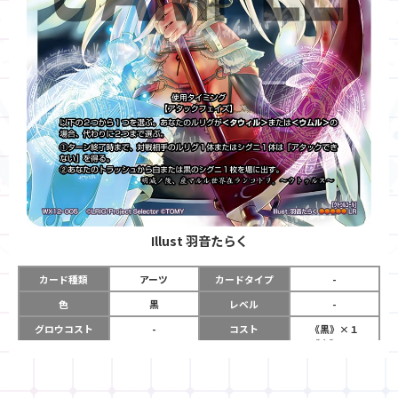
Illust
羽音たらく
カード種類
アーツ
カードタイプ
-
色
黒
レベル
-
グロウコスト
-
コスト
《黒》×１
《白》×１
《無》×１
リミット
-
パワー
-