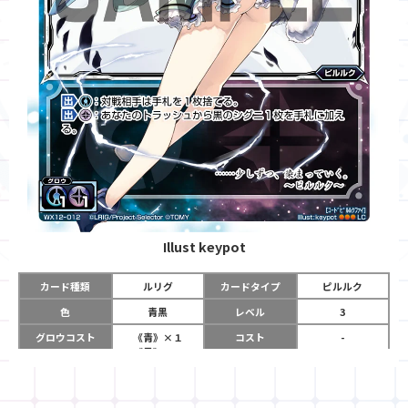
Illust
keypot
カード種類
ルリグ
カードタイプ
ピルルク
色
青黒
レベル
3
グロウコスト
《青》×１
コスト
-
《黒》×１
リミット
7
パワー
-
チーム
-
コイン
-