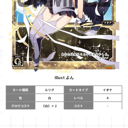
Illust
よん
カード種類
ルリグ
カードタイプ
イオナ
色
白
レベル
4
グロウコスト
《白》×２
コスト
-
リミット
12
パワー
-
チーム
-
コイン
-