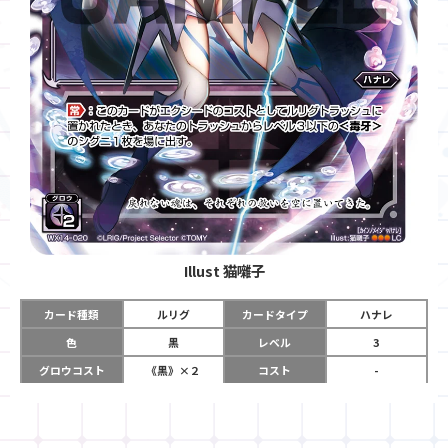
Illust
猫囃子
カード種類
ルリグ
カードタイプ
ハナレ
色
黒
レベル
3
グロウコスト
《黒》×２
コスト
-
リミット
7
パワー
-
チーム
-
コイン
-