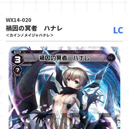
WX14-020
禍因の冥者 ハナレ
LC
＜カインノメイジャハナレ＞