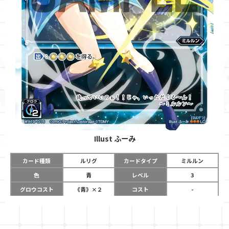
Illust
ふーみ
カード種類
ルリグ
カードタイプ
ミルルン
色
青
レベル
3
グロウコスト
《青》×２
コスト
-
リミット
7
パワー
-
チーム
-
コイン
-