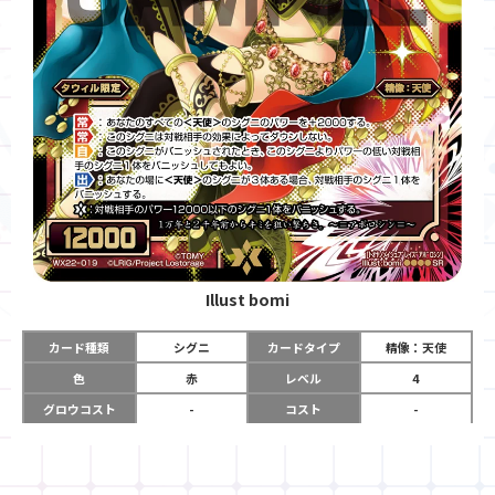
Illust
bomi
カード種類
シグニ
カードタイプ
精像：天使
色
赤
レベル
4
グロウコスト
-
コスト
-
リミット
-
パワー
12000
限定条件
タウィル限定
ガード
-