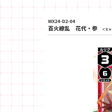
WX24-D2-04
百火繚乱 花代・参
＜ヒャ