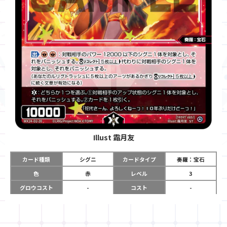
Illust
霜月友
カード種類
シグニ
カードタイプ
奏羅：宝石
色
赤
レベル
3
グロウコスト
-
コスト
-
リミット
-
パワー
10000
限定条件
-
ガード
-