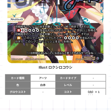
Illust
ロクシロコウシ
カード種類
アーツ
カードタイプ
-
色
白赤
レベル
-
グロウコスト
-
コスト
《白》×１
《赤》×１
リミット
-
パワー
-
限定条件
-
使用タイミング
アタックフェイズ