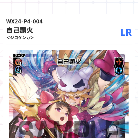
WX24-P4-004
自己顕火
LR
＜ジコケンカ＞