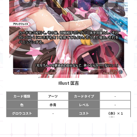
Illust
匡吉
カード種類
アーツ
カードタイプ
-
色
赤青
レベル
-
グロウコスト
-
コスト
《赤》×１
《青》×１
リミット
-
パワー
-
限定条件
-
使用タイミング
アタックフェイズ