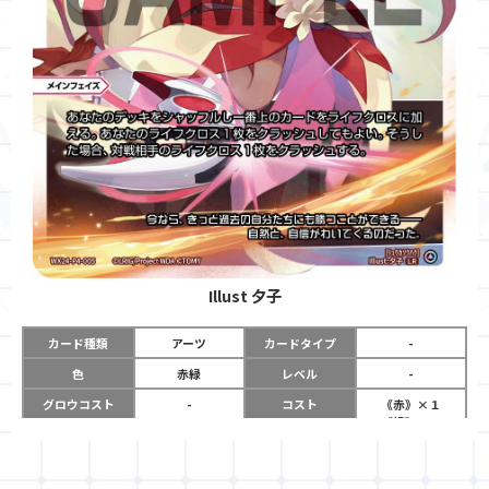
Illust
夕子
カード種類
アーツ
カードタイプ
-
色
赤緑
レベル
-
グロウコスト
-
コスト
《赤》×１
《緑》×１
リミット
-
パワー
-
限定条件
-
使用タイミング
メインフェイズ