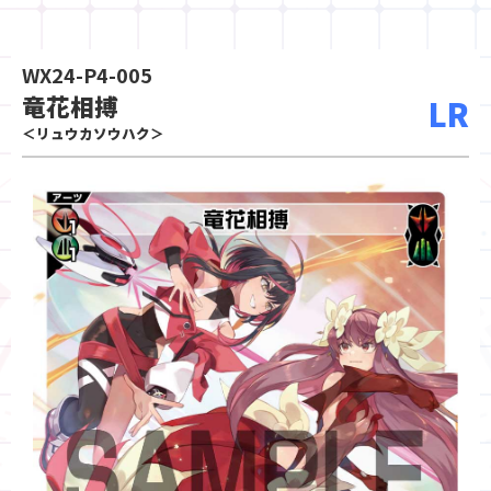
WX24-P4-005
竜花相搏
LR
＜リュウカソウハク＞