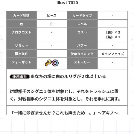
Illust
7010
カード種類
ピース
カードタイプ
-
色
白
レベル
-
グロウコスト
-
コスト
《白》×２
《無》×１
リミット
-
パワー
-
限定条件
-
使用タイミング
メインフェイズ
フォーマット
ストーリー
-
あなたの場に白のルリグが２体以上いる
対戦相手のシグニ１体を対象とし、それをトラッシュに置
く。対戦相手のシグニ１体を対象とし、それを手札に戻す。
「一緒に泳ぎませんか？これも絆のため…。」～アキノ～
「鉄壁の不文律だな！」～ノヴァ～
「上げてくにゃ！」～ＬＩＯＮ～