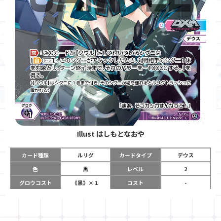
Illust
はしもとなおや
カード種類
ルリグ
カードタイプ
デウス
色
黒
レベル
2
グロウコスト
《黒》×１
コスト
-
リミット
5
パワー
-
チーム
デウス・エクス・
コイン
-
マキナ