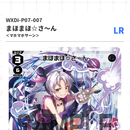
WXDi-P07-007
まほまほ☆さ～ん
LR
＜マホマホサーン＞