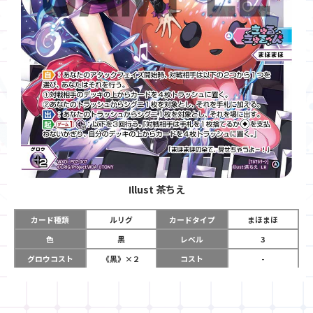
Illust
茶ちえ
カード種類
ルリグ
カードタイプ
まほまほ
色
黒
レベル
3
グロウコスト
《黒》×２
コスト
-
リミット
6
パワー
-
チーム
きゅるきゅるーん
コイン
-
☆