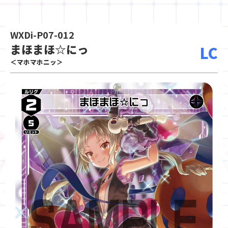
WXDi-P07-012
まほまほ☆にっ
LC
＜マホマホニッ＞