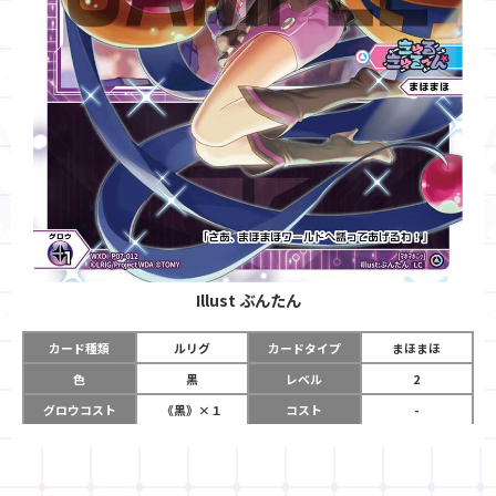
Illust
ぶんたん
カード種類
ルリグ
カードタイプ
まほまほ
色
黒
レベル
2
グロウコスト
《黒》×１
コスト
-
リミット
5
パワー
-
チーム
きゅるきゅるーん
コイン
-
☆