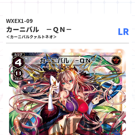
WXEX1-09
カーニバル －ＱＮ－
LR
＜カーニバルクァルトネオ＞