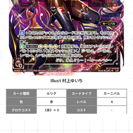
Illust
村上ゆいち
カード種類
ルリグ
カードタイプ
カーニバル
色
赤
レベル
4
グロウコスト
《赤》×０
コスト
-
リミット
11
パワー
-
チーム
-
コイン
-