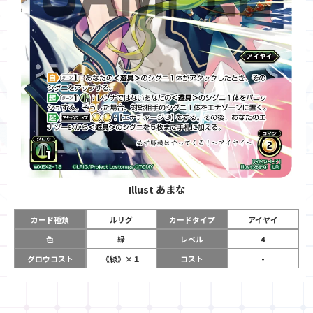
Illust
あまな
カード種類
ルリグ
カードタイプ
アイヤイ
色
緑
レベル
4
グロウコスト
《緑》×１
コスト
-
リミット
11
パワー
-
チーム
-
コイン
2