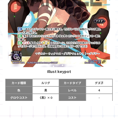
Illust
keypot
カード種類
ルリグ
カードタイプ
グズ子
色
黒
レベル
4
グロウコスト
《黒》×０
コスト
-
リミット
11
パワー
-
チーム
-
コイン
-