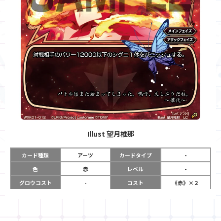
Illust
望月椎那
カード種類
アーツ
カードタイプ
-
色
赤
レベル
-
グロウコスト
-
コスト
《赤》×２
リミット
-
パワー
-
限定条件
-
使用タイミング
メインフェイズ
アタックフェイズ