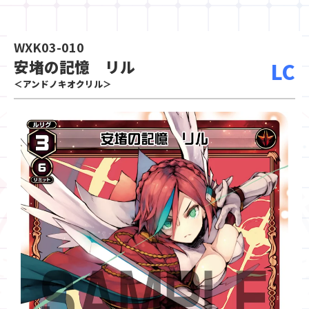
WXK03-010
安堵の記憶 リル
LC
＜アンドノキオクリル＞