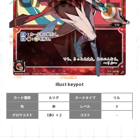
Illust
keypot
カード種類
ルリグ
カードタイプ
リル
色
赤
レベル
3
グロウコスト
《赤》×２
コスト
-
リミット
6
パワー
-
チーム
-
コイン
-