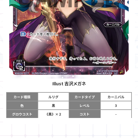
Illust
吉沢メガネ
カード種類
ルリグ
カードタイプ
カーニバル
色
黒
レベル
3
グロウコスト
《黒》×２
コスト
-
リミット
6
パワー
-
チーム
-
コイン
-