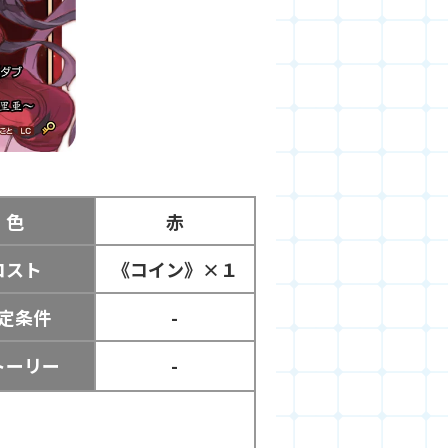
色
赤
コスト
《コイン》×１
定条件
-
トーリー
-