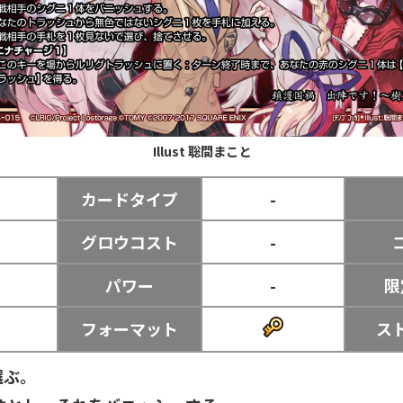
Illust
聡間まこと
ー
カードタイプ
-
グロウコスト
-
パワー
-
限
フォーマット
ス
選ぶ。