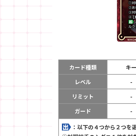
カード種類
キ
レベル
-
リミット
-
ガード
-
：以下の４つから２つを