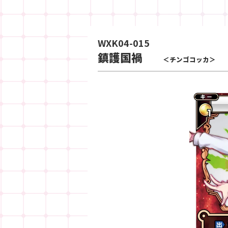
WXK04-015
鎮護国禍
＜チンゴコッカ＞