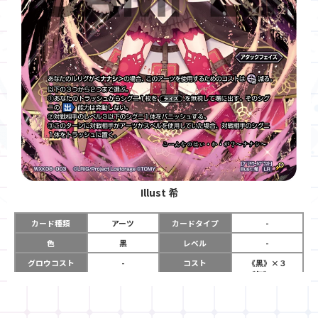
Illust
希
カード種類
アーツ
カードタイプ
-
色
黒
レベル
-
グロウコスト
-
コスト
《黒》×３
《無》×１
リミット
-
パワー
-
限定条件
-
使用タイミング
アタックフェイズ