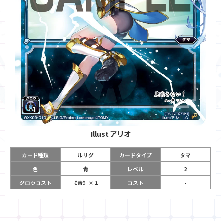
Illust
アリオ
カード種類
ルリグ
カードタイプ
タマ
色
青
レベル
2
グロウコスト
《青》×１
コスト
-
リミット
5
パワー
-
チーム
-
コイン
-