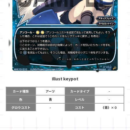
Illust
keypot
カード種類
アーツ
カードタイプ
-
色
青
レベル
-
グロウコスト
-
コスト
《青》×０
リミット
-
パワー
-
限定条件
-
使用タイミング
アタックフェイズ
スペルカットイン