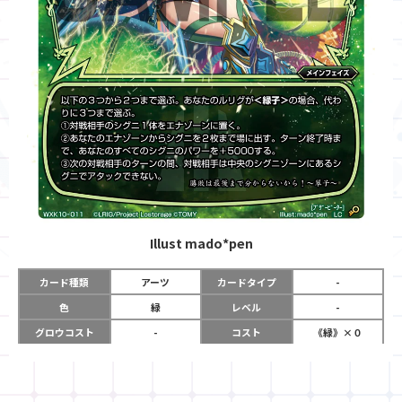
Illust
mado*pen
カード種類
アーツ
カードタイプ
-
色
緑
レベル
-
グロウコスト
-
コスト
《緑》×０
リミット
-
パワー
-
限定条件
-
使用タイミング
メインフェイズ