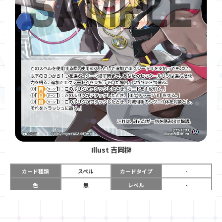
Illust
吉岡榊
カード種類
スペル
カードタイプ
-
色
無
レベル
-
グロウコスト
-
コスト
《無》×０
リミット
-
パワー
-