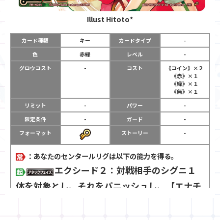
Illust
Hitoto*
カード種類
キー
カードタイプ
-
色
赤緑
レベル
-
グロウコスト
-
コスト
《コイン》×２
《赤》×１
《緑》×１
《無》×１
リミット
-
パワー
-
限定条件
-
ガード
-
フォーマット
ストーリー
-
：あなたのセンタールリグは以下の能力を得る。
エクシード２：対戦相手のシグニ１
体を対象とし、それをバニッシュし、【エナチ
ャージ１】をする。
：以下の３つから２つまで選ぶ。