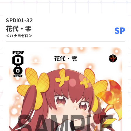
SPDi01-32
花代・零
SP
＜ハナヨゼロ＞