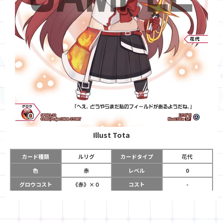
Illust
Tota
カード種類
ルリグ
カードタイプ
花代
色
赤
レベル
0
グロウコスト
《赤》×０
コスト
-
リミット
0
パワー
-
チーム
-
コイン
-