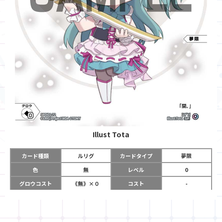
Illust
Tota
カード種類
ルリグ
カードタイプ
夢限
色
無
レベル
0
グロウコスト
《無》×０
コスト
-
リミット
0
パワー
-
チーム
-
コイン
-