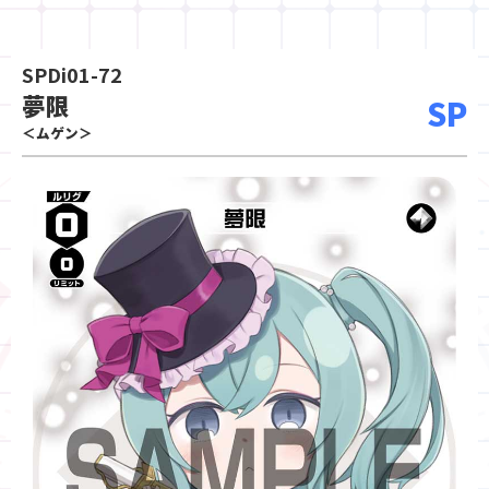
SPDi01-72
夢限
SP
＜ムゲン＞