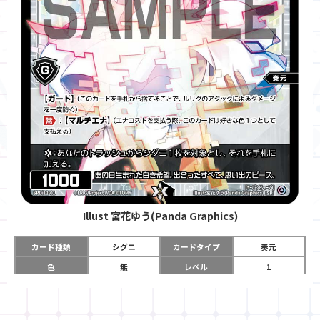
Illust
宮花ゆう(Panda Graphics)
カード種類
シグニ
カードタイプ
奏元
色
無
レベル
1
グロウコスト
-
コスト
-
リミット
-
パワー
1000