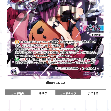
Illust
BUZZ
カード種類
ルリグ
カードタイプ
まほまほ
色
黒
レベル
3
グロウコスト
《黒》×２
コスト
-