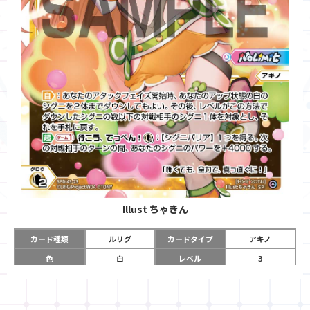
Illust
ちゃきん
カード種類
ルリグ
カードタイプ
アキノ
色
白
レベル
3
グロウコスト
《白》×２
コスト
-
リミット
6
パワー
-