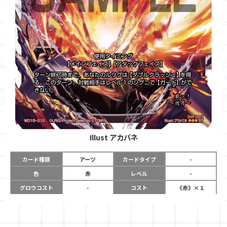
Illust
アカバネ
カード種類
アーツ
カードタイプ
-
色
赤
レベル
-
グロウコスト
-
コスト
《赤》×１
リミット
-
パワー
-
限定条件
-
使用タイミング
メインフェイズ
アタックフェイズ