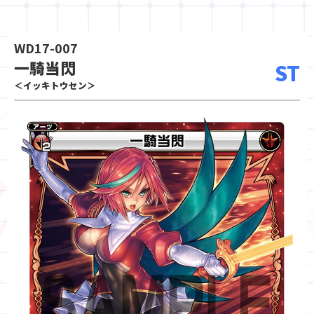
WD17-007
一騎当閃
ST
＜イッキトウセン＞