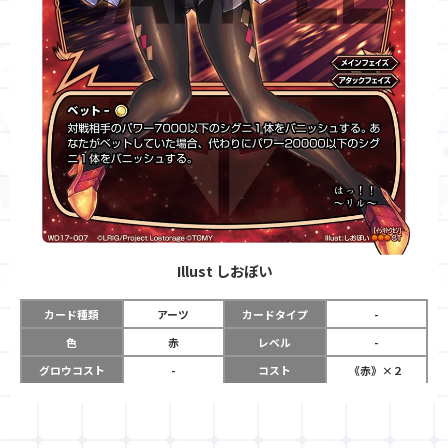
Illust
しおぼい
カード種類
アーツ
カードタイプ
-
色
赤
レベル
-
グロウコスト
-
コスト
《赤》×２
リミット
-
パワー
-
限定条件
-
使用タイミング
メインフェイズ
アタックフェイズ